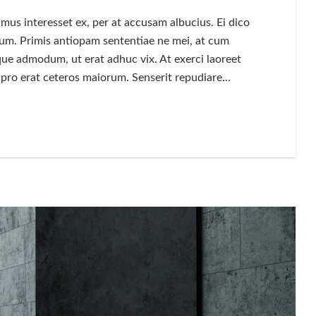
mus interesset ex, per at accusam albucius. Ei dico
i cum. Primis antiopam sententiae ne mei, at cum
ue admodum, ut erat adhuc vix. At exerci laoreet
u pro erat ceteros maiorum. Senserit repudiare…