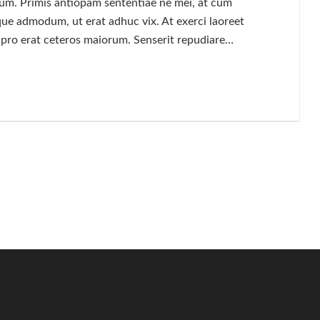
i cum. Primis antiopam sententiae ne mei, at cum
ue admodum, ut erat adhuc vix. At exerci laoreet
u pro erat ceteros maiorum. Senserit repudiare…