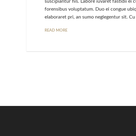
suscipiantur his. Labore iuvaret fastidii e
forensibus voluptatum. Duo ei congue ubiq
elaboraret pri, an sumo neglegentur sit. C
READ MORE